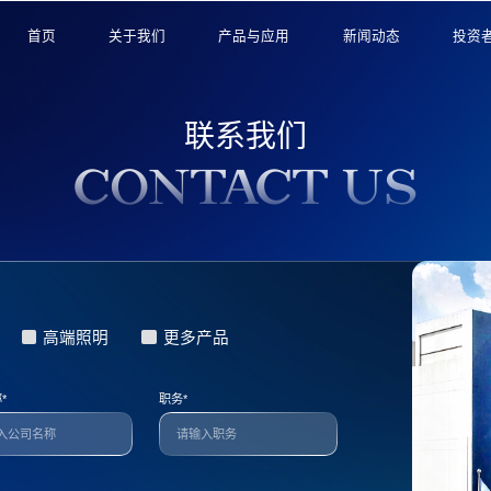
首页
关于我们
产品与应用
新闻动态
投资
公司介绍
汽车智能视觉
公司新闻
信息
联系我们
发展历程
新型显示
财经新闻
公司
关怀与支持
高端照明
行业新闻
投资者
CONTACT US
技术与研发
规模化精益制造
市场认可与荣誉
高端照明
更多产品
称
*
职务
*